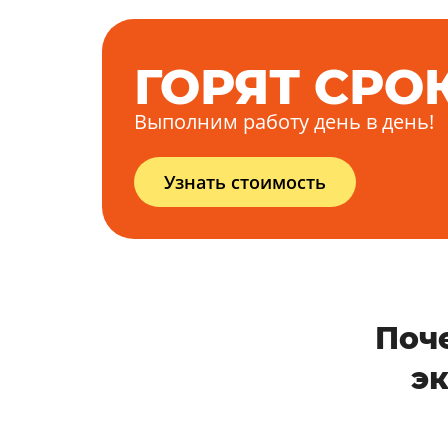
ГОРЯТ СРО
Выполним работу день в день!
Узнать стоимость
Поч
э