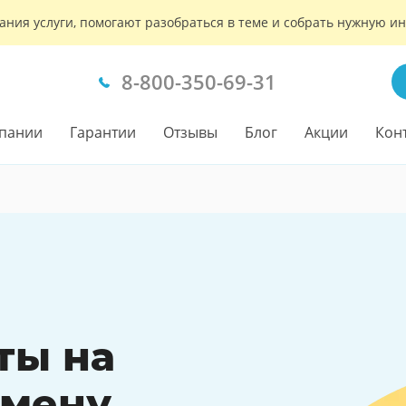
ания услуги, помогают разобраться в теме и собрать нужную 
8-800-350-69-31
пании
Гарантии
Отзывы
Блог
Акции
Кон
ты на
амену