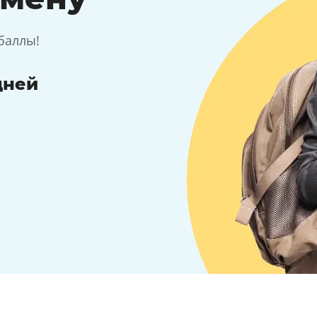
баллы!
дней