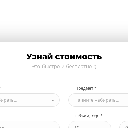
Узнай стоимость
Это быстро и бесплатно :)
*
Предмет *
ирать...
Начните набирать...
Объем, стр. *