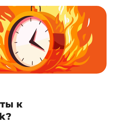
ты к
k?